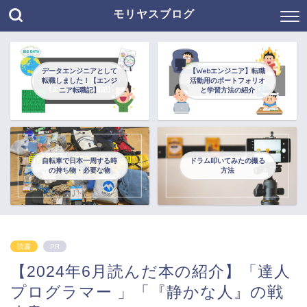
モリヤスブログ
データエンジニアとして
【Webエンジニア】転職
転職しました！【エンジ
活動用のポートフォリオ
ニア転職記】
と学習方法の紹介
自転車で日本一周する時
ドラム叩いてみたの撮る
の持ち物・必要な物
方法
読書
PR
【2024年6月読んだ本の紹介】「達人
プログラマー 」「『静かな人』の戦