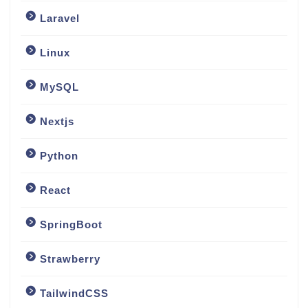
Laravel
Linux
MySQL
Nextjs
Python
React
SpringBoot
Strawberry
TailwindCSS