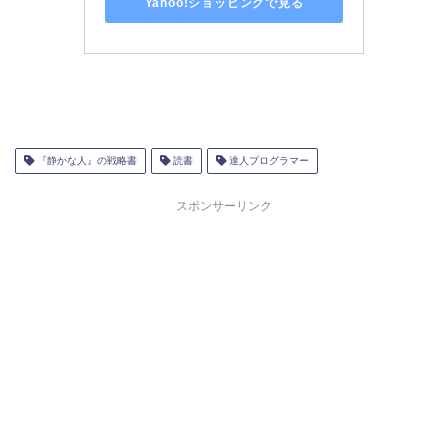
Yahoo!ショッピングで見る
『静かな人』の戦略書
読書
達人プログラマー
スポンサーリンク