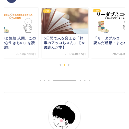
Tech
読書
バカと無知 人間、この
5日間で人を変える「幹
「リーダブルコード
都合な生きもの」を読
事のアッコちゃん」【今
読んだ感想・まとめ
だ感想
週読んだ本】
2023年7月4日
2019年10月5日
2023年10