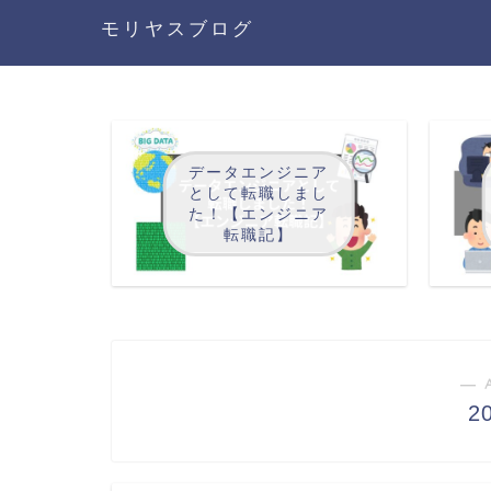
モリヤスブログ
データエンジニア
として転職しまし
た！【エンジニア
転職記】
― 
2