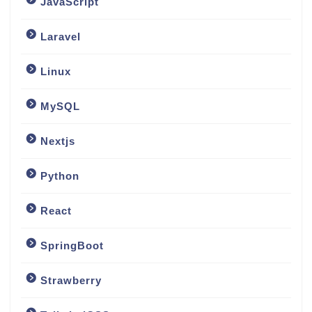
JavaScript
Laravel
Linux
MySQL
Nextjs
Python
React
SpringBoot
Strawberry