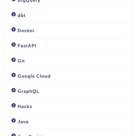
BigQuery
dbt
Docker
FastAPI
Git
Google Cloud
GraphQL
Hacks
Java