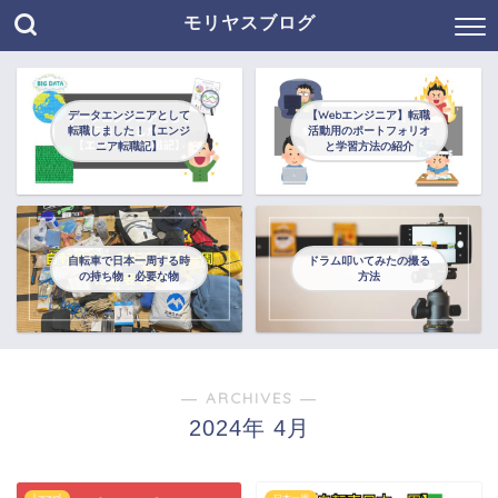
モリヤスブログ
データエンジニアとして
【Webエンジニア】転職
転職しました！【エンジ
活動用のポートフォリオ
ニア転職記】
と学習方法の紹介
自転車で日本一周する時
ドラム叩いてみたの撮る
の持ち物・必要な物
方法
― ARCHIVES ―
2024年 4月
Laravel