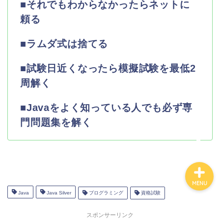
■それでもわからなかったらネットに
頼る
ホーム
■ラムダ式は捨てる
お問い合わせ
■試験日近くなったら模擬試験を最低2
周解く
サイトマップ
■Javaをよく知っている人でも必ず専
免責事項
門問題集を解く
MENU
Java
Java Silver
プログラミング
資格試験
スポンサーリンク