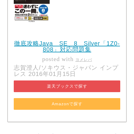
徹底攻略Java SE 8 Silver「1Z0-
808」対応問題集
posted with
ヨメレバ
志賀澄人/ソキウス・ジャパン インプ
レス 2016年01月15日
楽天ブックスで探す
Amazonで探す