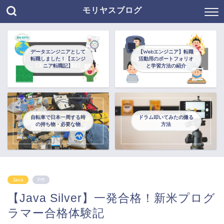
モリヤスブログ
データエンジニアとして
【Webエンジニア】転職
転職しました！【エンジ
活動用のポートフォリオ
ニア転職記】
と学習方法の紹介
自転車で日本一周する時
ドラム叩いてみたの撮る
の持ち物・必要な物
方法
Java
PR
【Java Silver】一発合格！新米プログ
ラマー合格体験記