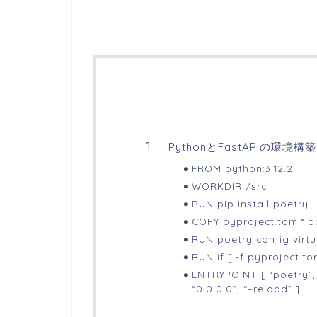
PythonとFastAPIの環境構築
FROM python:3.12.2
WORKDIR /src
RUN pip install poetry
COPY pyproject.toml* po
RUN poetry config virtu
RUN if [ -f pyproject.tom
ENTRYPOINT [ “poetry”, “
“0.0.0.0”, “–reload” ]