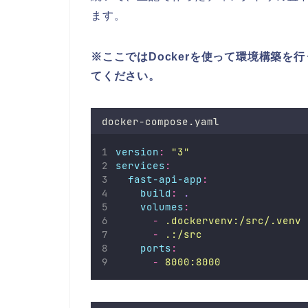
ます。
※ここではDockerを使って環境構築を行
てください。
docker-compose.yaml
version
:
"
3
"
services
:
fast-api-app
:
build
:
.
volumes
:
-
.dockervenv:/src/.venv
-
.:/src
ports
:
-
8000:8000