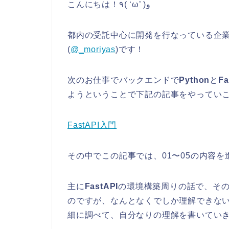
こんにちは！٩( ‘ω’ )و
都内の受託中心に開発を行なっている企業
(
@_moriyas
)です！
次のお仕事でバックエンドで
Python
と
Fa
ようということで下記の記事をやってい
FastAPI入門
その中でこの記事では、01〜05の内容
主に
FastAPI
の環境構築周りの話で、そ
のですが、なんとなくでしか理解できない部分
細に調べて、自分なりの理解を書いてい