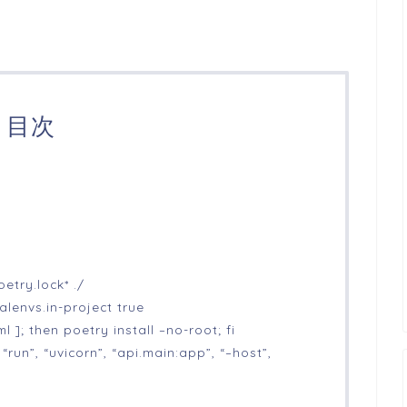
目次
etry.lock* ./
alenvs.in-project true
l ]; then poetry install –no-root; fi
run”, “uvicorn”, “api.main:app”, “–host”,