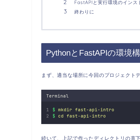
FastAPIと実行環境のイン
終わりに
PythonとFastAPIの環境
まず、適当な場所に今回のプロジェクト
Terminal
$
mkdir
fast-api-intro
$
cd
fast-api-intro
続いて、上記で作ったディレクトリの直