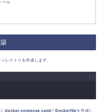
ストール
構築
ディレクトリを作成します。
下に
docker-compose.yaml
と
Dockerfile
を作成し