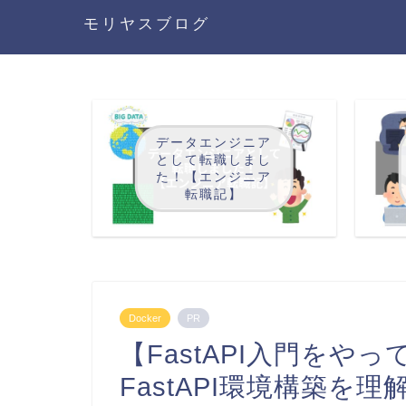
モリヤスブログ
データエンジニア
として転職しまし
た！【エンジニア
転職記】
Docker
PR
【FastAPI入門をやってみ
FastAPI環境構築を理